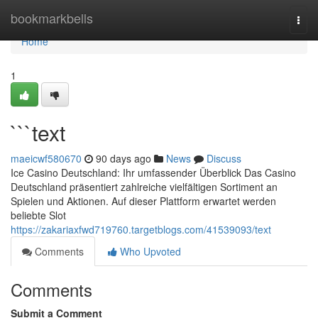
Home
bookmarkbells
Togg
navi
Home
1
```text
maeicwf580670
90 days ago
News
Discuss
Ice Casino Deutschland: Ihr umfassender Überblick Das Casino
Deutschland präsentiert zahlreiche vielfältigen Sortiment an
Spielen und Aktionen. Auf dieser Plattform erwartet werden
beliebte Slot
https://zakariaxfwd719760.targetblogs.com/41539093/text
Comments
Who Upvoted
Comments
Submit a Comment