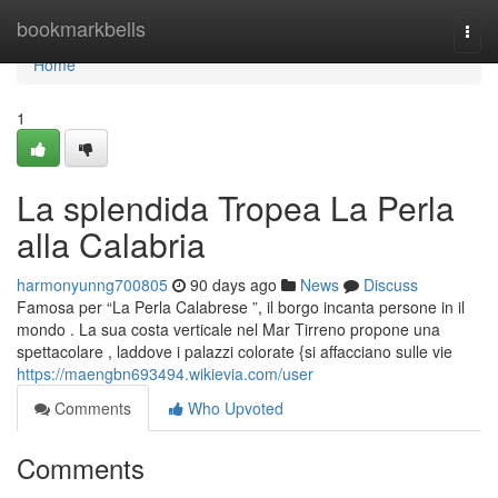
Home
bookmarkbells
Togg
navi
Home
1
La splendida Tropea La Perla
alla Calabria
harmonyunng700805
90 days ago
News
Discuss
Famosa per “La Perla Calabrese ”, il borgo incanta persone in il
mondo . La sua costa verticale nel Mar Tirreno propone una
spettacolare , laddove i palazzi colorate {si affacciano sulle vie
https://maengbn693494.wikievia.com/user
Comments
Who Upvoted
Comments