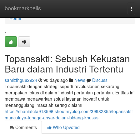
Home
bookmarkbells
Togg
navi
Home
1
Topansakti: Sebuah Kekuatan
Baru dalam Industri Tertentu
sahilzfhg862924
90 days ago
News
Discuss
Topansakti dengan strategi seperti revolusioner, sekarang
merupakan fokus di dalam industri pertanian pertanian. Entitas ini
membawa menawarkan solusi layanan inovatif untuk
menanggulangi masalah sering dialami
https://shaniatcfa913596.shoutmyblog.com/39982855/topansakti-
munculnya-tenaga-anyar-dalam-bidang-khusus
Comments
Who Upvoted