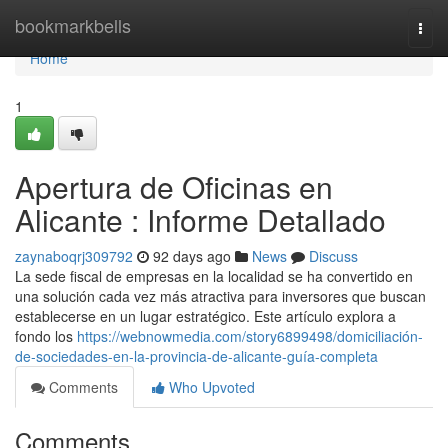
Home
bookmarkbells
Togg
navi
Home
1
Apertura de Oficinas en
Alicante : Informe Detallado
zaynaboqrj309792
92 days ago
News
Discuss
La sede fiscal de empresas en la localidad se ha convertido en
una solución cada vez más atractiva para inversores que buscan
establecerse en un lugar estratégico. Este artículo explora a
fondo los
https://webnowmedia.com/story6899498/domiciliación-
de-sociedades-en-la-provincia-de-alicante-guía-completa
Comments
Who Upvoted
Comments