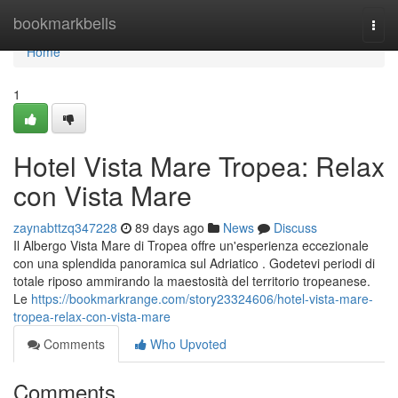
Home
bookmarkbells
Togg
navi
Home
1
Hotel Vista Mare Tropea: Relax
con Vista Mare
zaynabttzq347228
89 days ago
News
Discuss
Il Albergo Vista Mare di Tropea offre un'esperienza eccezionale
con una splendida panoramica sul Adriatico . Godetevi periodi di
totale riposo ammirando la maestosità del territorio tropeanese.
Le
https://bookmarkrange.com/story23324606/hotel-vista-mare-
tropea-relax-con-vista-mare
Comments
Who Upvoted
Comments