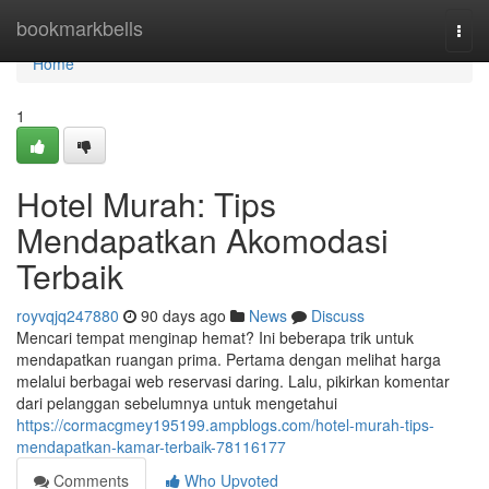
Home
bookmarkbells
Togg
navi
Home
1
Hotel Murah: Tips
Mendapatkan Akomodasi
Terbaik
royvqjq247880
90 days ago
News
Discuss
Mencari tempat menginap hemat? Ini beberapa trik untuk
mendapatkan ruangan prima. Pertama dengan melihat harga
melalui berbagai web reservasi daring. Lalu, pikirkan komentar
dari pelanggan sebelumnya untuk mengetahui
https://cormacgmey195199.ampblogs.com/hotel-murah-tips-
mendapatkan-kamar-terbaik-78116177
Comments
Who Upvoted