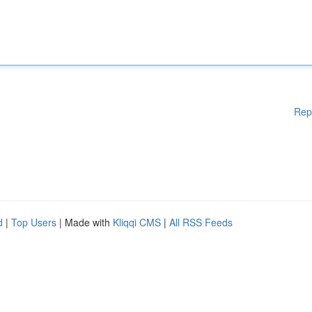
Rep
d
|
Top Users
| Made with
Kliqqi CMS
|
All RSS Feeds