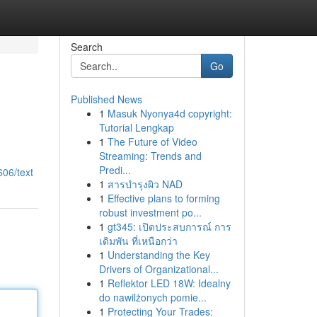
Search
Go
Published News
1
Masuk Nyonya4d copyright:
Tutorial Lengkap
1
The Future of Video
Streaming: Trends and
Predi...
606/text
1
สารบำรุงผิว NAD
1
Effective plans to forming
robust investment po...
1
gt345: เปิดประสบการณ์ การ
เดิมพัน ที่เหนือกว่า
1
Understanding the Key
Drivers of Organizational...
1
Reflektor LED 18W: Idealny
do nawilżonych pomie...
1
Protecting Your Trades: