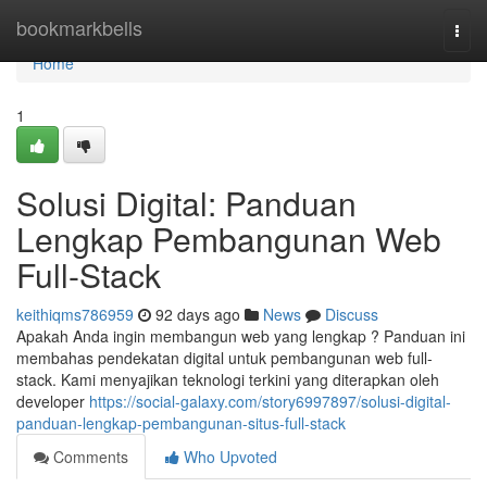
Home
bookmarkbells
Togg
navi
Home
1
Solusi Digital: Panduan
Lengkap Pembangunan Web
Full-Stack
keithiqms786959
92 days ago
News
Discuss
Apakah Anda ingin membangun web yang lengkap ? Panduan ini
membahas pendekatan digital untuk pembangunan web full-
stack. Kami menyajikan teknologi terkini yang diterapkan oleh
developer
https://social-galaxy.com/story6997897/solusi-digital-
panduan-lengkap-pembangunan-situs-full-stack
Comments
Who Upvoted