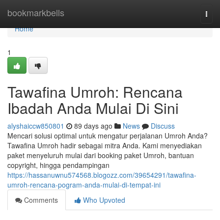
Home
bookmarkbells
Togg
navi
Home
1
Tawafina Umroh: Rencana
Ibadah Anda Mulai Di Sini
alyshaiccw850801
89 days ago
News
Discuss
Mencari solusi optimal untuk mengatur perjalanan Umroh Anda?
Tawafina Umroh hadir sebagai mitra Anda. Kami menyediakan
paket menyeluruh mulai dari booking paket Umroh, bantuan
copyright, hingga pendampingan
https://hassanuwnu574568.blogozz.com/39654291/tawafina-
umroh-rencana-pogram-anda-mulai-di-tempat-ini
Comments
Who Upvoted