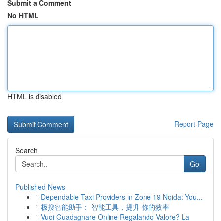
Submit a Comment
No HTML
HTML is disabled
Report Page
Search
Go
Published News
1
Dependable Taxi Providers in Zone 19 Noida: You...
1
极搜智能助手： 智能工具，提升 你的效率
1
Vuoi Guadagnare Online Regalando Valore? La