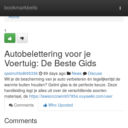
Home
bookmarkbells
Togg
navi
Home
1
Autobelettering voor je
Voertuig: De Beste Gids
qasimzhbd695336
89 days ago
News
Discuss
Wil je de bescherming van je auto verbeteren én tegelijkertijd de
warmte buiten houden? Getint glas is de perfecte keuze. Deze
handleiding legt je alles uit over de verschillende soorten
materiaal, de
https://lawsonzcwm937854.ouyawiki.com/user
Comments
Who Upvoted
Comments