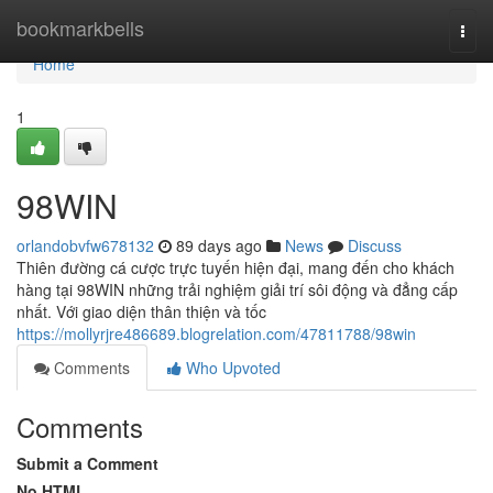
Home
bookmarkbells
Togg
navi
Home
1
98WIN
orlandobvfw678132
89 days ago
News
Discuss
Thiên đường cá cược trực tuyến hiện đại, mang đến cho khách
hàng tại 98WIN những trải nghiệm giải trí sôi động và đẳng cấp
nhất. Với giao diện thân thiện và tốc
https://mollyrjre486689.blogrelation.com/47811788/98win
Comments
Who Upvoted
Comments
Submit a Comment
No HTML