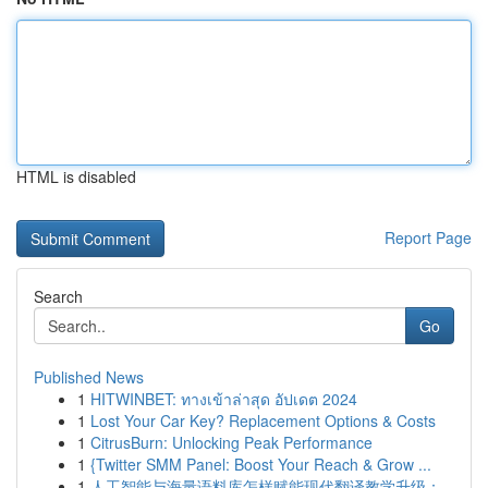
HTML is disabled
Report Page
Search
Go
Published News
1
HITWINBET: ทางเข้าล่าสุด อัปเดต 2024
1
Lost Your Car Key? Replacement Options & Costs
1
CitrusBurn: Unlocking Peak Performance
1
{Twitter SMM Panel: Boost Your Reach & Grow ...
1
人工智能与海量语料库怎样赋能现代翻译教学升级：...