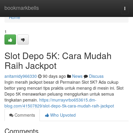
Home
bookmarkbells
Togg
navi
Home
1
Slot Depo 5K: Cara Mudah
Raih Jackpot
anitamidy966330
90 days ago
News
Discuss
Ingin meraih jackpot besar di Permainan Slot 5K? Ada cukup
bettor yang mencari tips praktis untuk menang di mesin ini. Slot
Depo 5K menawarkan peluang menggiurkan untuk semua
tingkatan pemain.
https://murrayvrbo653615.dm-
blog.com/41507829/slot-depo-5k-cara-mudah-raih-jackpot
Comments
Who Upvoted
Comments