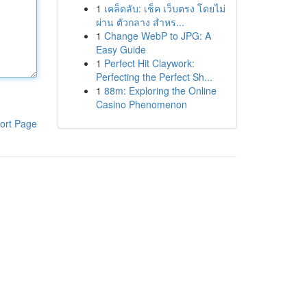
1
เคล็ดลับ: เช็ค เว็บตรง โดยไม่
ผ่าน ตัวกลาง สำหร...
1
Change WebP to JPG: A
Easy Guide
1
Perfect Hit Claywork:
Perfecting the Perfect Sh...
1
88m: Exploring the Online
Casino Phenomenon
ort Page