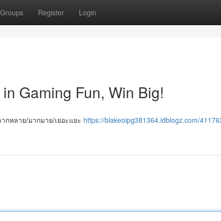
Groups
Register
Login
in Gaming Fun, Win Big!
เกม หลากหลาย/มากมาย/เยอะแยะ
https://blakeoipg381364.idblogz.com/41176