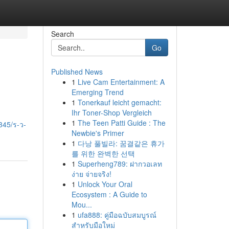
Search
Go
Published News
1
Live Cam Entertainment: A
Emerging Trend
1
Tonerkauf leicht gemacht:
Ihr Toner-Shop Vergleich
1
The Teen Patti Guide : The
345/ร-ว-
Newbie's Primer
1
다낭 풀빌라: 꿈결같은 휴가
를 위한 완벽한 선택
1
Superheng789: ฝากวอเลท
ง่าย จ่ายจริง!
1
Unlock Your Oral
Ecosystem : A Guide to
Mou...
1
ufa888: คู่มือฉบับสมบูรณ์
สำหรับมือใหม่