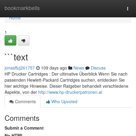
Home
bookmarkbells
Togg
navi
Home
1
```text
jonasffuj261757
109 days ago
News
Discuss
HP Drucker Cartridges : Der ultimative Überblick Wenn Sie nach
passenden Hewlett-Packard Cartridges suchen, entdecken Sie
hier wichtige Hinweise. Dieser Ratgeber behandelt verschiedene
Aspekte, von der
http://www.hp-druckerpatronen.at
Comments
Who Upvoted
Comments
Submit a Comment
No HTML