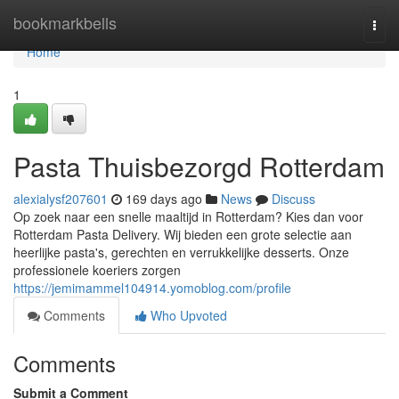
Home
bookmarkbells
Togg
navi
Home
1
Pasta Thuisbezorgd Rotterdam
alexialysf207601
169 days ago
News
Discuss
Op zoek naar een snelle maaltijd in Rotterdam? Kies dan voor
Rotterdam Pasta Delivery. Wij bieden een grote selectie aan
heerlijke pasta's, gerechten en verrukkelijke desserts. Onze
professionele koeriers zorgen
https://jemimammel104914.yomoblog.com/profile
Comments
Who Upvoted
Comments
Submit a Comment