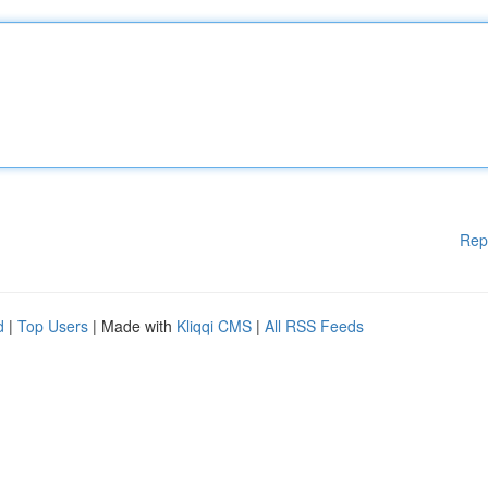
Rep
d
|
Top Users
| Made with
Kliqqi CMS
|
All RSS Feeds