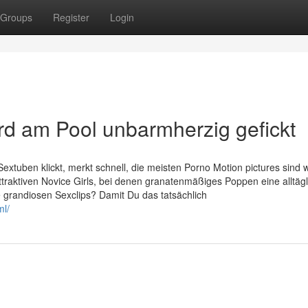
Groups
Register
Login
 am Pool unbarmherzig gefickt
extuben klickt, merkt schnell, die meisten Porno Motion pictures sind w
ttraktiven Novice Girls, bei denen granatenmäßiges Poppen eine alltäg
e grandiosen Sexclips? Damit Du das tatsächlich
ml/