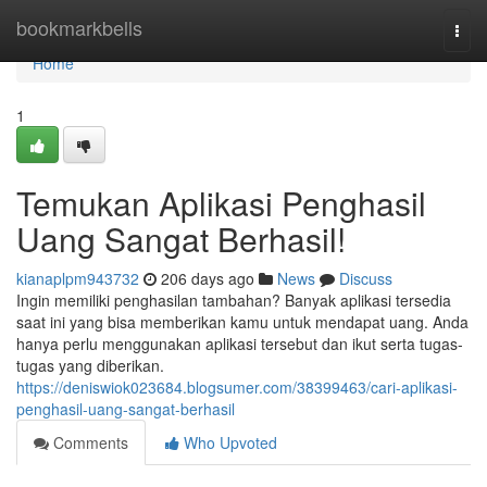
Home
bookmarkbells
Togg
navi
Home
1
Temukan Aplikasi Penghasil
Uang Sangat Berhasil!
kianaplpm943732
206 days ago
News
Discuss
Ingin memiliki penghasilan tambahan? Banyak aplikasi tersedia
saat ini yang bisa memberikan kamu untuk mendapat uang. Anda
hanya perlu menggunakan aplikasi tersebut dan ikut serta tugas-
tugas yang diberikan.
https://deniswiok023684.blogsumer.com/38399463/cari-aplikasi-
penghasil-uang-sangat-berhasil
Comments
Who Upvoted