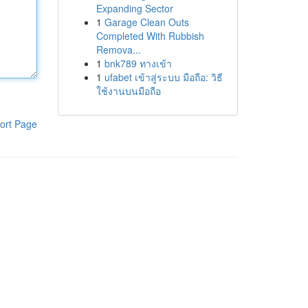
Expanding Sector
1
Garage Clean Outs
Completed With Rubbish
Remova...
1
bnk789 ทางเข้า
1
ufabet เข้าสู่ระบบ มือถือ: วิธี
ใช้งานบนมือถือ
ort Page