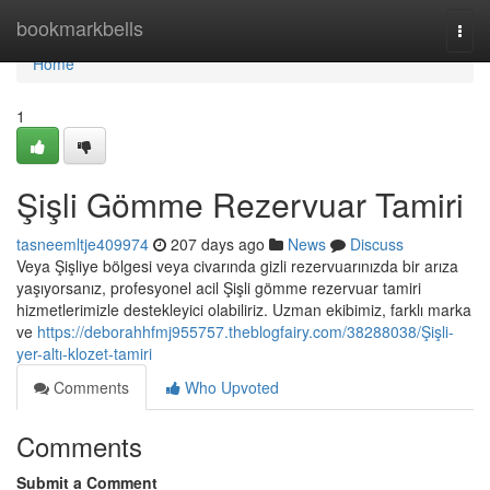
Home
bookmarkbells
Togg
navi
Home
1
Şişli Gömme Rezervuar Tamiri
tasneemltje409974
207 days ago
News
Discuss
Veya Şişliye bölgesi veya civarında gizli rezervuarınızda bir arıza
yaşıyorsanız, profesyonel acil Şişli gömme rezervuar tamiri
hizmetlerimizle destekleyici olabiliriz. Uzman ekibimiz, farklı marka
ve
https://deborahhfmj955757.theblogfairy.com/38288038/Şişli-
yer-altı-klozet-tamiri
Comments
Who Upvoted
Comments
Submit a Comment