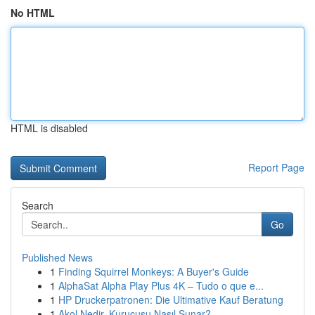
No HTML
HTML is disabled
Report Page
Search
Go
Published News
1
Finding Squirrel Monkeys: A Buyer's Guide
1
AlphaSat Alpha Play Plus 4K – Tudo o que e...
1
HP Druckerpatronen: Die Ultimative Kauf Beratung
1
Akol Nedir, Kurucusu Nasıl Sunar?