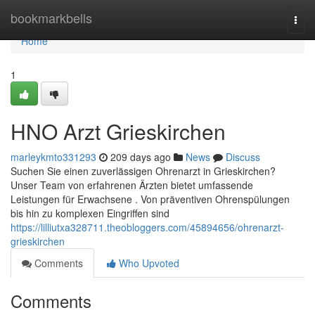
Home
bookmarkbells
Togg
navi
Home
1
HNO Arzt Grieskirchen
marleykmto331293
209 days ago
News
Discuss
Suchen Sie einen zuverlässigen Ohrenarzt in Grieskirchen?
Unser Team von erfahrenen Ärzten bietet umfassende
Leistungen für Erwachsene . Von präventiven Ohrenspülungen
bis hin zu komplexen Eingriffen sind
https://lilliutxa328711.theobloggers.com/45894656/ohrenarzt-
grieskirchen
Comments
Who Upvoted
Comments