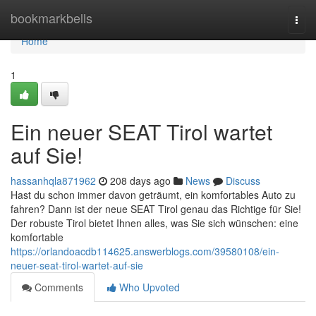
Home
bookmarkbells
Togg
navi
Home
1
Ein neuer SEAT Tirol wartet
auf Sie!
hassanhqla871962
208 days ago
News
Discuss
Hast du schon immer davon geträumt, ein komfortables Auto zu
fahren? Dann ist der neue SEAT Tirol genau das Richtige für Sie!
Der robuste Tirol bietet Ihnen alles, was Sie sich wünschen: eine
komfortable
https://orlandoacdb114625.answerblogs.com/39580108/ein-
neuer-seat-tirol-wartet-auf-sie
Comments
Who Upvoted