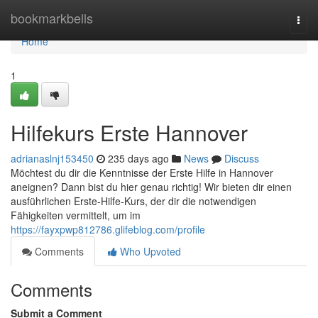
Home
bookmarkbells
Togg
navi
Home
1
Hilfekurs Erste Hannover
adrianaslnj153450
235 days ago
News
Discuss
Möchtest du dir die Kenntnisse der Erste Hilfe in Hannover
aneignen? Dann bist du hier genau richtig! Wir bieten dir einen
ausführlichen Erste-Hilfe-Kurs, der dir die notwendigen
Fähigkeiten vermittelt, um im
https://fayxpwp812786.glifeblog.com/profile
Comments
Who Upvoted
Comments
Submit a Comment