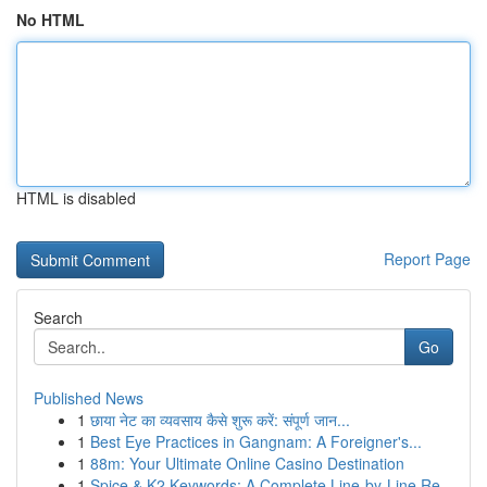
No HTML
HTML is disabled
Report Page
Search
Go
Published News
1
छाया नेट का व्यवसाय कैसे शुरू करें: संपूर्ण जान...
1
Best Eye Practices in Gangnam: A Foreigner's...
1
88m: Your Ultimate Online Casino Destination
1
Spice & K2 Keywords: A Complete Line-by-Line Re...