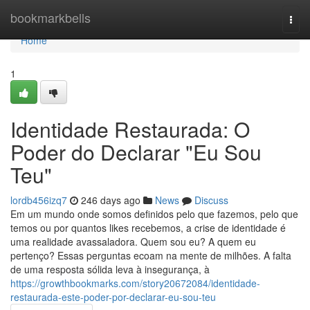
Home
bookmarkbells
Togg
navi
Home
1
Identidade Restaurada: O
Poder do Declarar "Eu Sou
Teu"
lordb456izq7
246 days ago
News
Discuss
Em um mundo onde somos definidos pelo que fazemos, pelo que
temos ou por quantos likes recebemos, a crise de identidade é
uma realidade avassaladora. Quem sou eu? A quem eu
pertenço? Essas perguntas ecoam na mente de milhões. A falta
de uma resposta sólida leva à insegurança, à
https://growthbookmarks.com/story20672084/identidade-
restaurada-este-poder-por-declarar-eu-sou-teu