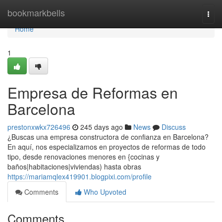
Home
bookmarkbells
Togg
navi
Home
1
Empresa de Reformas en
Barcelona
prestonxwkx726496
245 days ago
News
Discuss
¿Buscas una empresa constructora de confianza en Barcelona?
En aquí, nos especializamos en proyectos de reformas de todo
tipo, desde renovaciones menores en {cocinas y
baños|habitaciones|viviendas) hasta obras
https://mariamqlex419901.blogpixi.com/profile
Comments
Who Upvoted
Comments