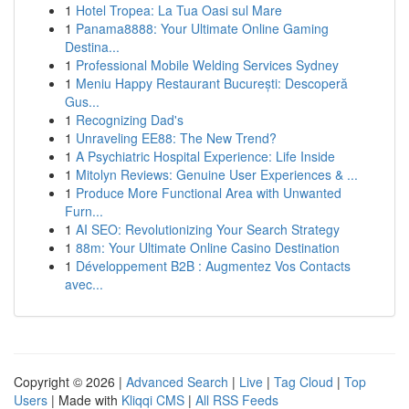
1
Hotel Tropea: La Tua Oasi sul Mare
1
Panama8888: Your Ultimate Online Gaming
Destina...
1
Professional Mobile Welding Services Sydney
1
Meniu Happy Restaurant București: Descoperă
Gus...
1
Recognizing Dad's
1
Unraveling EE88: The New Trend?
1
A Psychiatric Hospital Experience: Life Inside
1
Mitolyn Reviews: Genuine User Experiences & ...
1
Produce More Functional Area with Unwanted
Furn...
1
AI SEO: Revolutionizing Your Search Strategy
1
88m: Your Ultimate Online Casino Destination
1
Développement B2B : Augmentez Vos Contacts
avec...
Copyright © 2026 |
Advanced Search
|
Live
|
Tag Cloud
|
Top
Users
| Made with
Kliqqi CMS
|
All RSS Feeds