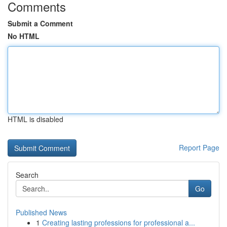
Comments
Submit a Comment
No HTML
HTML is disabled
Report Page
Search
Go
Published News
1
Creating lasting professions for professional a...