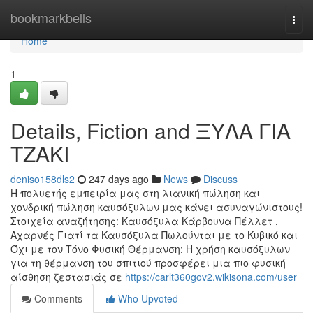
Home
bookmarkbells
Togg
navi
Home
1
Details, Fiction and ΞΥΛΑ ΓΙΑ
ΤΖΑΚΙ
deniso158dls2
247 days ago
News
Discuss
Η πολυετής εμπειρία μας στη λιανική πώληση και
χονδρική πώληση καυσόξυλων μας κάνει ασυναγώνιστους!
Στοιχεία αναζήτησης: Καυσόξυλα Κάρβουνα Πέλλετ ,
Αχαρνές Γιατί τα Καυσόξυλα Πωλούνται με το Κυβικό και
Όχι με τον Τόνο Φυσική Θέρμανση: Η χρήση καυσόξυλων
για τη θέρμανση του σπιτιού προσφέρει μια πιο φυσική
αίσθηση ζεστασιάς σε
https://carlt360gov2.wikisona.com/user
Comments
Who Upvoted