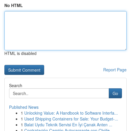
No HTML
HTML is disabled
Report Page
Search
Go
Published News
1
Unlocking Value: A Handbook to Software Interfa...
1
Used Shipping Containers for Sale: Your Budget-...
1
Balat Uydu Teknik Servisi En İyi Çanak Anten ...
1
Contratación Camión Autocargante con Chófe...