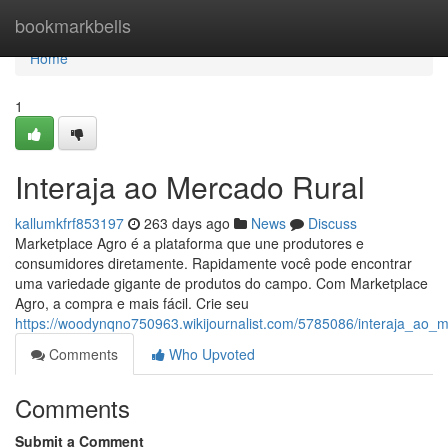
Home
bookmarkbells
Home
1
Interaja ao Mercado Rural
kallumkfrf853197
263 days ago
News
Discuss
Marketplace Agro é a plataforma que une produtores e
consumidores diretamente. Rapidamente você pode encontrar
uma variedade gigante de produtos do campo. Com Marketplace
Agro, a compra e mais fácil. Crie seu
https://woodynqno750963.wikijournalist.com/5785086/interaja_ao_
Comments
Who Upvoted
Comments
Submit a Comment