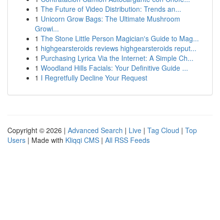
1
The Future of Video Distribution: Trends an...
1
Unicorn Grow Bags: The Ultimate Mushroom
Growi...
1
The Stone Little Person Magician's Guide to Mag...
1
highgearsteroids reviews highgearsteroids reput...
1
Purchasing Lyrica Via the Internet: A Simple Ch...
1
Woodland Hills Facials: Your Definitive Guide ...
1
I Regretfully Decline Your Request
Copyright © 2026 |
Advanced Search
|
Live
|
Tag Cloud
|
Top
Users
| Made with
Kliqqi CMS
|
All RSS Feeds