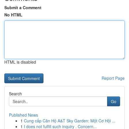
Submit a Comment
No HTML
HTML is disabled
Report Page
Search
Go
Published News
1
Cung cấp Căn Hộ A&T Sky Garden: Một Cơ Hội ...
1
I does not fulfill such inquiry . Concern...