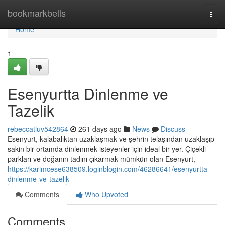
Home
bookmarkbells
Togg
navi
Home
1
Esenyurtta Dinlenme ve
Tazelik
rebeccatluv542864
261 days ago
News
Discuss
Esenyurt, kalabalıktan uzaklaşmak ve şehrin telaşından uzaklaşıp
sakin bir ortamda dinlenmek isteyenler için ideal bir yer. Çiçekli
parkları ve doğanın tadını çıkarmak mümkün olan Esenyurt,
https://karimcese638509.loginblogin.com/46286641/esenyurtta-
dinlenme-ve-tazelik
Comments
Who Upvoted
Comments