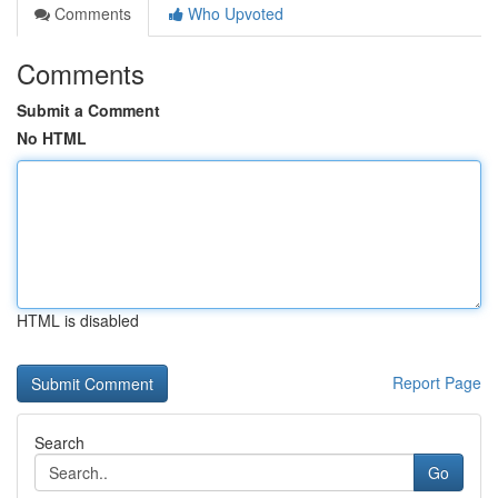
Comments
Who Upvoted
Comments
Submit a Comment
No HTML
HTML is disabled
Report Page
Search
Go