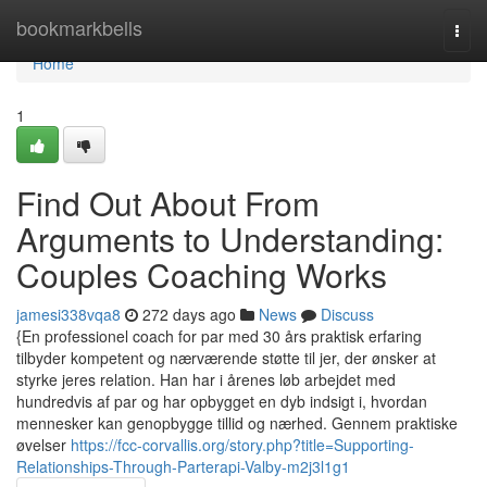
Home
bookmarkbells
Togg
navi
Home
1
Find Out About From
Arguments to Understanding:
Couples Coaching Works
jamesi338vqa8
272 days ago
News
Discuss
{En professionel coach for par med 30 års praktisk erfaring
tilbyder kompetent og nærværende støtte til jer, der ønsker at
styrke jeres relation. Han har i årenes løb arbejdet med
hundredvis af par og har opbygget en dyb indsigt i, hvordan
mennesker kan genopbygge tillid og nærhed. Gennem praktiske
øvelser
https://fcc-corvallis.org/story.php?title=Supporting-
Relationships-Through-Parterapi-Valby-m2j3l1g1