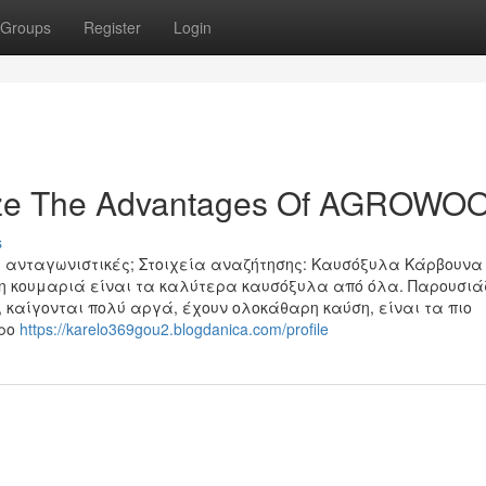
Groups
Register
Login
lize The Advantages Of AGROWO
s
 ανταγωνιστικές; Στοιχεία αναζήτησης: Καυσόξυλα Κάρβουνα
 η κουμαριά είναι τα καλύτερα καυσόξυλα από όλα. Παρουσιά
καίγονται πολύ αργά, έχουν ολοκάθαρη καύση, είναι τα πιο
ερο
https://karelo369gou2.blogdanica.com/profile