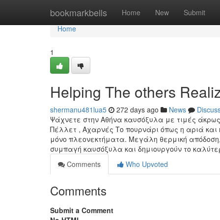
Home
bookmarkbells
Home
New
Submit
Home
1
Helping The others Rea
shermanu481lua5
272 days ago
News
Discus
Ψάχνετε στην Αθήνα καυσόξυλα με τιμές άκρως
Πέλλετ , Αχαρνές Το πουρνάρι όπως η αριά και
μόνο πλεονεκτήματα. Μεγάλη θερμική απόδοση, 
συμπαγή καυσόξυλα και δημιουργούν το καλύτ
Comments
Who Upvoted
Comments
Submit a Comment