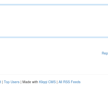
Rep
d
|
Top Users
| Made with
Kliqqi CMS
|
All RSS Feeds