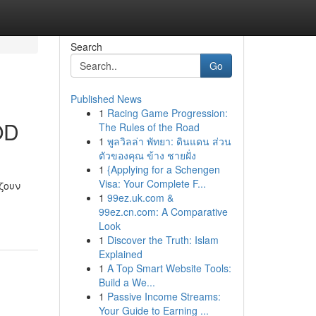
Search
Go
Published News
1
Racing Game Progression:
OD
The Rules of the Road
1
พูลวิลล่า พัทยา: ดินแดน ส่วน
ตัวของคุณ ข้าง ชายฝั่ง
1
{Applying for a Schengen
Visa: Your Complete F...
ζουν
1
99ez.uk.com &
99ez.cn.com: A Comparative
Look
1
Discover the Truth: Islam
Explained
1
A Top Smart Website Tools:
Build a We...
1
Passive Income Streams:
Your Guide to Earning ...