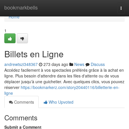
Home
bookmarkbells
Togg
navi
Home
1
Billets en Ligne
andrewtszi348367
273 days ago
News
Discuss
Accédez facilement à vos spectacles préférés grâce à la achat en
ligne. Plus besoin d'attendre dans les files d'attente ou de vous
déplacer jusqu'à une guichetier. Avec quelques clics, vous pouvez
réserver
https://bookmarkerz.com/story20440116/billetterie-en-
ligne
Comments
Who Upvoted
Comments
Submit a Comment