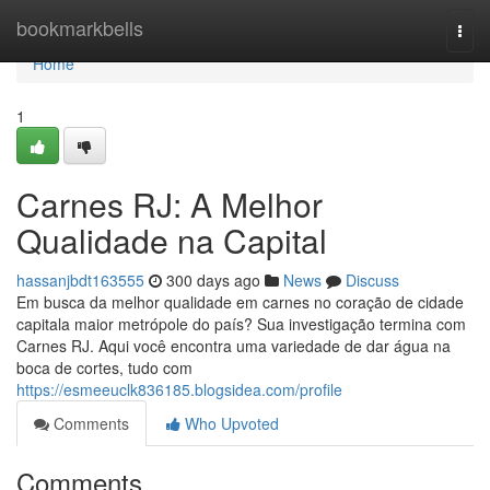
Home
bookmarkbells
Togg
navi
Home
1
Carnes RJ: A Melhor
Qualidade na Capital
hassanjbdt163555
300 days ago
News
Discuss
Em busca da melhor qualidade em carnes no coração de cidade
capitala maior metrópole do país? Sua investigação termina com
Carnes RJ. Aqui você encontra uma variedade de dar água na
boca de cortes, tudo com
https://esmeeuclk836185.blogsidea.com/profile
Comments
Who Upvoted
Comments