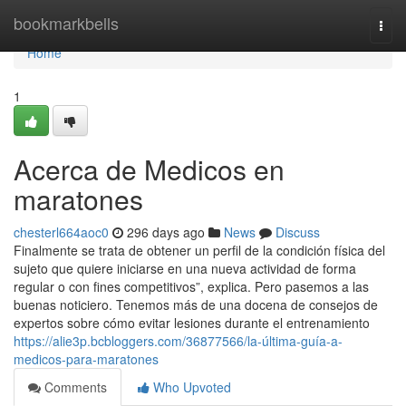
Home
bookmarkbells
Togg
navi
Home
1
Acerca de Medicos en
maratones
chesterl664aoc0
296 days ago
News
Discuss
Finalmente se trata de obtener un perfil de la condición física del
sujeto que quiere iniciarse en una nueva actividad de forma
regular o con fines competitivos”, explica. Pero pasemos a las
buenas noticiero. Tenemos más de una docena de consejos de
expertos sobre cómo evitar lesiones durante el entrenamiento
https://alie3p.bcbloggers.com/36877566/la-última-guía-a-
medicos-para-maratones
Comments
Who Upvoted