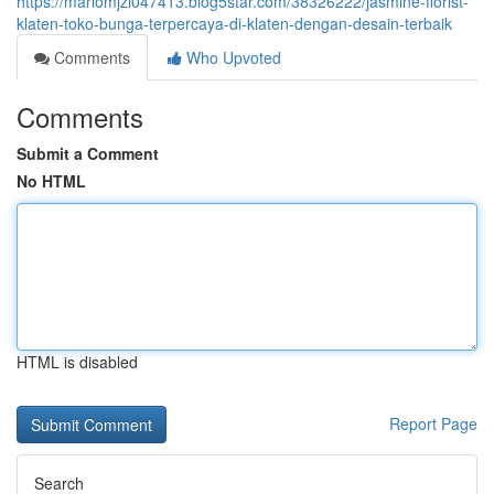
https://mariomjzi047413.blog5star.com/38326222/jasmine-florist-
klaten-toko-bunga-terpercaya-di-klaten-dengan-desain-terbaik
Comments
Who Upvoted
Comments
Submit a Comment
No HTML
HTML is disabled
Report Page
Search