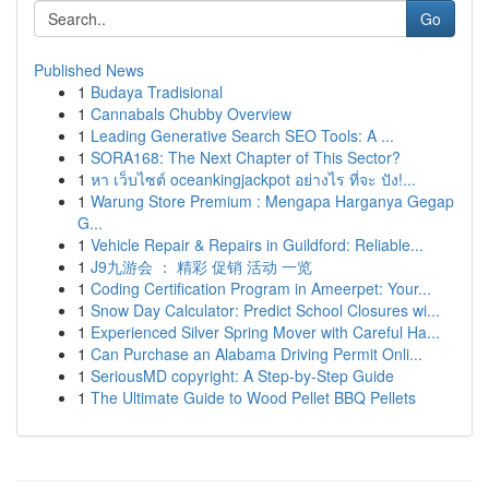
Go
Published News
1
Budaya Tradisional
1
Cannabals Chubby Overview
1
Leading Generative Search SEO Tools: A ...
1
SORA168: The Next Chapter of This Sector?
1
หา เว็บไซต์ oceankingjackpot อย่างไร ที่จะ ปัง!...
1
Warung Store Premium : Mengapa Harganya Gegap
G...
1
Vehicle Repair & Repairs in Guildford: Reliable...
1
J9九游会 ： 精彩 促销 活动 一览
1
Coding Certification Program in Ameerpet: Your...
1
Snow Day Calculator: Predict School Closures wi...
1
Experienced Silver Spring Mover with Careful Ha...
1
Can Purchase an Alabama Driving Permit Onli...
1
SeriousMD copyright: A Step-by-Step Guide
1
The Ultimate Guide to Wood Pellet BBQ Pellets