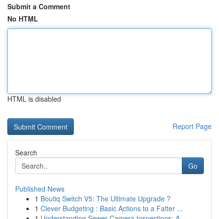
Submit a Comment
No HTML
HTML is disabled
Report Page
Search
Go
Published News
1
Boutiq Switch V5: The Ultimate Upgrade ?
1
Clever Budgeting : Basic Actions to a Fatter ...
1
Understanding Sewer Camera Inspections: A