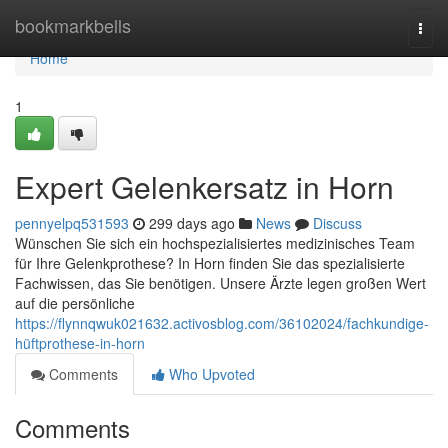
Home
bookmarkbells
Togg
navi
Home
1
Expert Gelenkersatz in Horn
pennyelpq531593
299 days ago
News
Discuss
Wünschen Sie sich ein hochspezialisiertes medizinisches Team
für Ihre Gelenkprothese? In Horn finden Sie das spezialisierte
Fachwissen, das Sie benötigen. Unsere Ärzte legen großen Wert
auf die persönliche
https://flynnqwuk021632.activosblog.com/36102024/fachkundige-
hüftprothese-in-horn
Comments
Who Upvoted
Comments