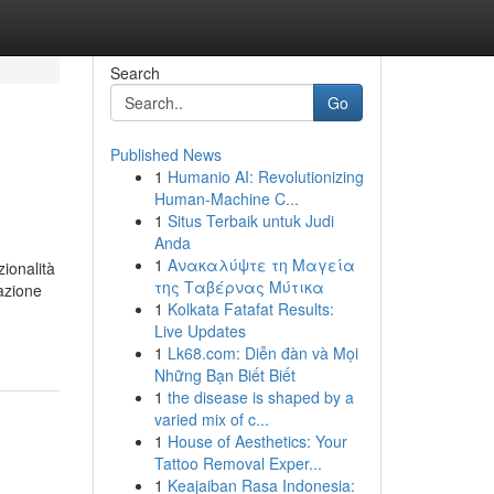
Search
Go
Published News
1
Humanio AI: Revolutionizing
Human-Machine C...
1
Situs Terbaik untuk Judi
Anda
1
Ανακαλύψτε τη Μαγεία
ionalità
της Ταβέρνας Μύτικα
razione
1
Kolkata Fatafat Results:
Live Updates
1
Lk68.com: Diễn đàn và Mọi
Những Bạn Biết Biết
1
the disease is shaped by a
varied mix of c...
1
House of Aesthetics: Your
Tattoo Removal Exper...
1
Keajaiban Rasa Indonesia: