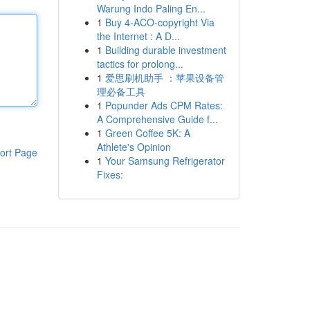
Warung Indo Paling En...
1
Buy 4-ACO-copyright Via
the Internet : A D...
1
Building durable investment
tactics for prolong...
1
爱思刷机助手 ：苹果设备管
理必备工具
1
Popunder Ads CPM Rates:
A Comprehensive Guide f...
1
Green Coffee 5K: A
Athlete's Opinion
ort Page
1
Your Samsung Refrigerator
Fixes: