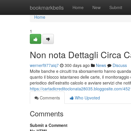
Home
bookmarkbells
Home
New
Submit
Home
1
Non nota Dettagli Circa 
wernerf977aiq7
300 days ago
News
Discuss
Molte banche e circuiti tra sborsamento hanno quandanc
quanto il blocco istantaneo delle carte, il monitoraggio
periodico dell’estratto calcolo e avviare servizi che not
https://cartadicreditoclonata28035.bloggosite.com/452
Comments
Who Upvoted
Comments
Submit a Comment