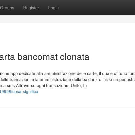
Groups
Register
Login
Carta bancomat clonata
he app dedicate alla amministrazione delle carte, il quale offrono funz
 delle transazioni e la amministrazione della baldanza. inizio un perlust
ifica sms Attraverso ogni transazione. Unito, In
19998/cosa-significa