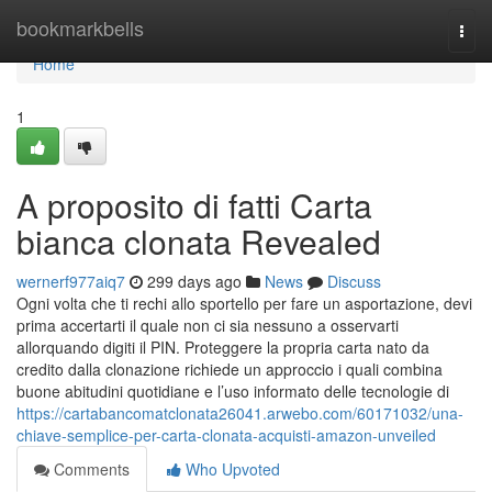
Home
bookmarkbells
Togg
navi
Home
1
A proposito di fatti Carta
bianca clonata Revealed
wernerf977aiq7
299 days ago
News
Discuss
Ogni volta che ti rechi allo sportello per fare un asportazione, devi
prima accertarti il quale non ci sia nessuno a osservarti
allorquando digiti il PIN. Proteggere la propria carta nato da
credito dalla clonazione richiede un approccio i quali combina
buone abitudini quotidiane e l’uso informato delle tecnologie di
https://cartabancomatclonata26041.arwebo.com/60171032/una-
chiave-semplice-per-carta-clonata-acquisti-amazon-unveiled
Comments
Who Upvoted