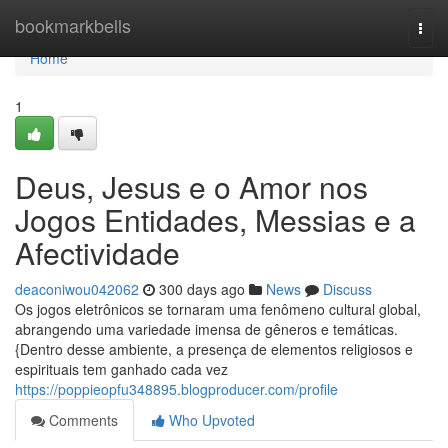
Home
bookmarkbells
Togg
navi
Home
1
Deus, Jesus e o Amor nos
Jogos Entidades, Messias e a
Afectividade
deaconiwou042062
300 days ago
News
Discuss
Os jogos eletrônicos se tornaram uma fenômeno cultural global,
abrangendo uma variedade imensa de gêneros e temáticas.
{Dentro desse ambiente, a presença de elementos religiosos e
espirituais tem ganhado cada vez
https://poppieopfu348895.blogproducer.com/profile
Comments
Who Upvoted