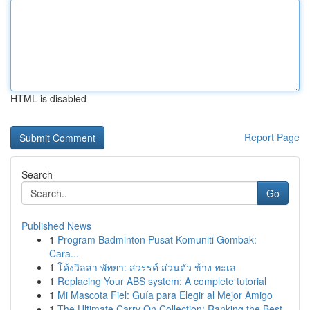
HTML is disabled
Report Page
Search
Go
Published News
1
Program Badminton Pusat Komuniti Gombak:
Cara...
1
โค้งวิลล่า พัทยา: สวรรค์ ส่วนตัว ข้าง ทะเล
1
Replacing Your ABS system: A complete tutorial
1
Mi Mascota Fiel: Guía para Elegir al Mejor Amigo
1
The Ultimate Carry On Collection: Ranking the Best