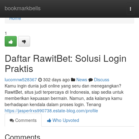
Home
bookmarkbells
Togg
navi
Home
1
Daftar RawitBet: Solusi Login
Praktis
lucomnw528367
302 days ago
News
Discuss
Kamu ingin dunia judi online yang seru dan menegangkan?
RawitBet, situs judi terpercaya di Indonesia, siap sedia untuk
memberikan kepuasan bermain. Namun, ada kalanya kamu
berhadapan kendala dalam proses login. Tenang
https://jasperlrxs990738.estate-blog.com/profile
Comments
Who Upvoted
Comments