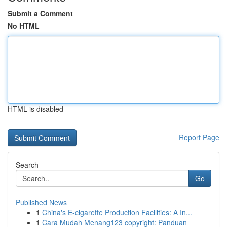
Submit a Comment
No HTML
HTML is disabled
Report Page
Search
Go
Published News
1
China's E-cigarette Production Facilities: A In...
1
Cara Mudah Menang123 copyright: Panduan