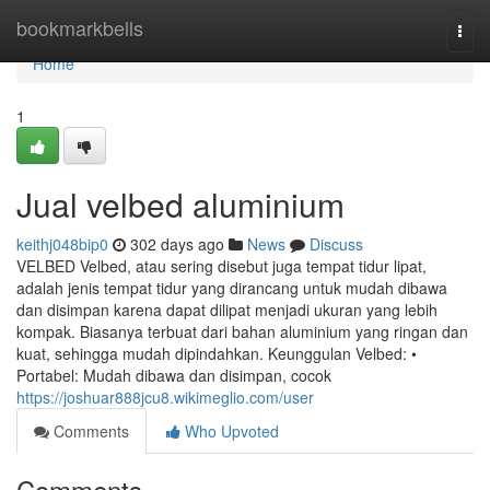
Home
bookmarkbells
Togg
navi
Home
1
Jual velbed aluminium
keithj048bip0
302 days ago
News
Discuss
VELBED Velbed, atau sering disebut juga tempat tidur lipat,
adalah jenis tempat tidur yang dirancang untuk mudah dibawa
dan disimpan karena dapat dilipat menjadi ukuran yang lebih
kompak. Biasanya terbuat dari bahan aluminium yang ringan dan
kuat, sehingga mudah dipindahkan. Keunggulan Velbed: •
Portabel: Mudah dibawa dan disimpan, cocok
https://joshuar888jcu8.wikimeglio.com/user
Comments
Who Upvoted
Comments