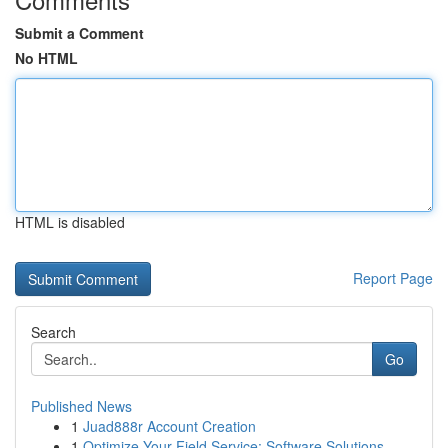
Submit a Comment
No HTML
HTML is disabled
Report Page
Search
Go
Published News
1
Juad888r Account Creation
1
Optimize Your Field Service: Software Solutions...