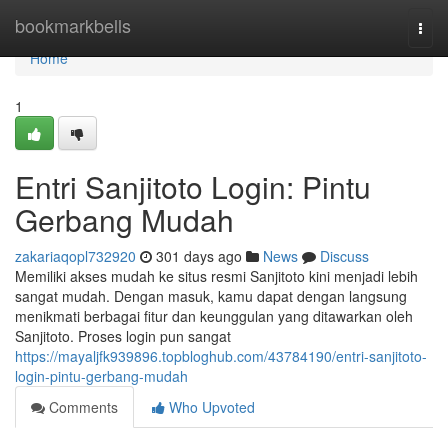
Home
bookmarkbells
Togg
navi
Home
1
Entri Sanjitoto Login: Pintu
Gerbang Mudah
zakariaqopl732920
301 days ago
News
Discuss
Memiliki akses mudah ke situs resmi Sanjitoto kini menjadi lebih
sangat mudah. Dengan masuk, kamu dapat dengan langsung
menikmati berbagai fitur dan keunggulan yang ditawarkan oleh
Sanjitoto. Proses login pun sangat
https://mayaljfk939896.topbloghub.com/43784190/entri-sanjitoto-
login-pintu-gerbang-mudah
Comments
Who Upvoted