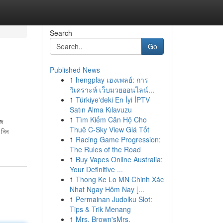
Search
Go
Published News
1
hengplay เฮงเพลย์: การ
วิเคราะห์ เว็บมวยออนไลน์...
1
Türkiye'deki En İyi İPTV
Satın Alma Kılavuzu
1
Tìm Kiếm Căn Hộ Cho
হজ
Thuê C-Sky View Giá Tốt
 নিন
1
Racing Game Progression:
The Rules of the Road
1
Buy Vapes Online Australia:
Your Definitive ...
1
Thong Ke Lo MN Chinh Xác
Nhat Ngay Hôm Nay [...
1
Permainan Judolku Slot:
Tips & Trik Menang
1
Mrs. Brown'sMrs.