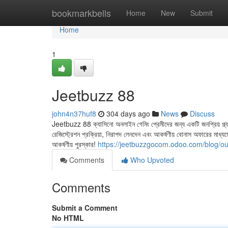
Home
bookmarkbells
Home
New
Submit
Home
1
Jeetbuzz 88
john4n37huf8
304 days ago
News
Discuss
Jeetbuzz 88 ক্যাসিনো অনলাইন গেমিং প্রেমীদের জন্য একটি জনপ্রিয় প্ল্
রেজিস্ট্রেশন প্রক্রিয়া, নিরাপদ লেনদেন এবং আকর্ষণীয় বোনাস অফারের ম
আকর্ষণীয় পুরস্কার!
https://jeetbuzzgocom.odoo.com/blog/our-
Comments
Who Upvoted
Comments
Submit a Comment
No HTML