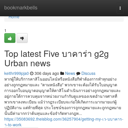
Home
bookmarkbells
Togg
navi
Home
1
Top latest Five บาคาร่า g2g
Urban news
keithr999pja0
306 days ago
News
Discuss
หากผู้ให้บริการคาสิโนออนไลน์หรือหนังสือกีฬาต้องการทำทุกอย่าง
อย่างถูกกฎหมายและ "ตามหนังสือ" พวกเขาจะต้องได้รับใบอนุญาต
การออกใบอนุญาตอนุญาตให้คาสิโนดำเนินการอย่างถูกกฎหมายและ
อยู่ภายใต้การควบคุมจากหน่วยงานกำกับดูแลของเขตอำนาจศาลที่
พวกเขาลงทะเบียน แม้ว่ากฎระเบียบจะก่อให้เกิดภาระมากมายแก่ผู้
ปฏิบัติงาน แต่ท้ายที่สุด ประโยชน์ของการถูกกฎหมายและถูกกฎหมาย
นั้นมีค่ามากกว่าต้นทุนและข้อจำกัดทางกฎห...
https://35083692.theisblog.com/36257904/getting-my-เว-บบาคาร-
า-to-work