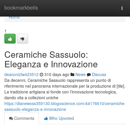
Home
bookmarkbells
Togg
navi
Home
1
Ceramiche Sassuolo:
Eleganza e Innovazione
deaconizlw423512
310 days ago
News
Discuss
Da decenni, Ceramiche Sassuolo rappresenta un punto di
riferimento nel panorama internazionale per la produzione di [tile].
La tradizione artigiana si fonde con l'innovazione tecnologica,
dando vita a collezioni uniche
https://dianewxss355130.blogoscience.com/44176610/ceramiche-
sassuolo-eleganza-e-innovazione
Comments
Who Upvoted