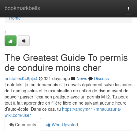
Home
bookmarkbells
Togg
navi
Home
1
The Greatest Guide To permis
de conduire moins cher
aristotlex046pje4
321 days ago
News
Discuss
Toutefois, je me demandais si je devais également suive les cours
de Leading soins et le examination de notion de risque avant de
pouvoir passer l’examen pratique avec un permis M12. Tu peux
tout à fait apprendre en filière libre en ne suivant aucune heure
d’auto-école. Dans ce cas, tu
https://andym417mha8.azuria-
wiki.com/user
Comments
Who Upvoted