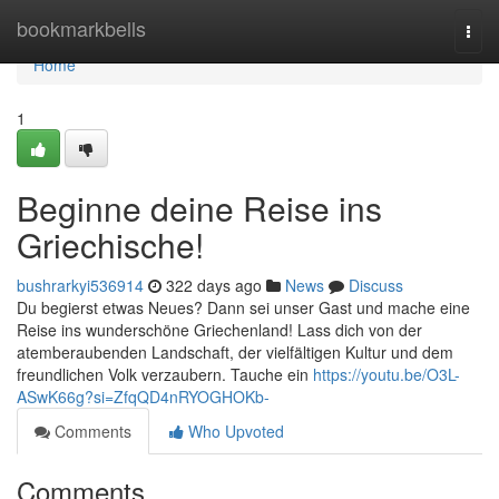
Home
bookmarkbells
Togg
navi
Home
1
Beginne deine Reise ins
Griechische!
bushrarkyi536914
322 days ago
News
Discuss
Du begierst etwas Neues? Dann sei unser Gast und mache eine
Reise ins wunderschöne Griechenland! Lass dich von der
atemberaubenden Landschaft, der vielfältigen Kultur und dem
freundlichen Volk verzaubern. Tauche ein
https://youtu.be/O3L-
ASwK66g?si=ZfqQD4nRYOGHOKb-
Comments
Who Upvoted
Comments