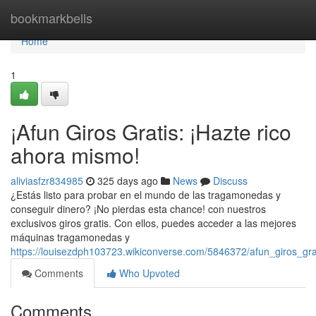
Home
bookmarkbells
Home
1
¡Afun Giros Gratis: ¡Hazte rico
ahora mismo!
aliviasfzr834985
325 days ago
News
Discuss
¿Estás listo para probar en el mundo de las tragamonedas y
conseguir dinero? ¡No pierdas esta chance! con nuestros
exclusivos giros gratis. Con ellos, puedes acceder a las mejores
máquinas tragamonedas y
https://louisezdph103723.wikiconverse.com/5846372/afun_giros_gr
Comments
Who Upvoted
Comments