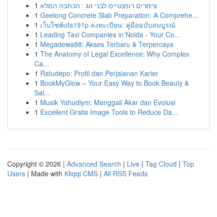
1
צימרים רומנטיים לבני זוג : הכתבה המלא
1
Geelong Concrete Slab Preparation: A Comprehe...
1
เว็บไซต์ufa191p ลงทะเบียน: คู่มือฉบับสมบูรณ์
1
Leading Taxi Companies in Noida - Your Co...
1
Megadewa88: Akses Terbaru & Terpercaya
1
The Anatomy of Legal Excellence: Why Complex
Ca...
1
Ratudepo: Profil dan Perjalanan Karier
1
BookMyGlow – Your Easy Way to Book Beauty &
Sal...
1
Musik Yahudiym: Menggali Akar dan Evolusi
1
Excellent Gratis Image Tools to Reduce Da...
Copyright © 2026 |
Advanced Search
|
Live
|
Tag Cloud
|
Top
Users
| Made with
Kliqqi CMS
|
All RSS Feeds