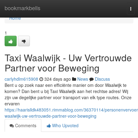
Home
bookmarkbells
Tog
navi
Home
1
Taxi Waalwijk - Uw Vertrouwde
Partner voor Beweging
carlyhdlm615908
324 days ago
News
Discuss
Bent u op zoek naar een efficiënte manier om door Waalwijk te
komen? Dan bent u bij Taxi Waalwijk aan het rechtse adres! Wij
zijn uw degelijke partner voor transport van elk type routes. Onze
ervaren
https://haarislldk483051.rimmablog.com/36370114/personenvervoer
waalwijk-uw-vertrouwde-partner-voor-beweging
Comments
Who Upvoted